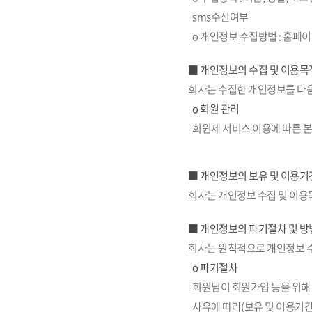
sms수신여부
ο 개인정보 수집방법 : 홈페
■ 개인정보의 수집 및 이용목
회사는 수집한 개인정보를 다음
ο 회원 관리
회원제 서비스 이용에 따른 본인
■ 개인정보의 보유 및 이용기
회사는 개인정보 수집 및 이용
■ 개인정보의 파기절차 및 방
회사는 원칙적으로 개인정보 수
ο 파기절차
회원님이 회원가입 등을 위해 
사유에 따라(보유 및 이용기간