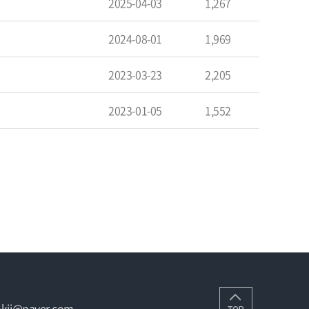
2025-04-03
1,267
2024-08-01
1,969
2023-03-23
2,205
2023-01-05
1,552
bokji@naver.com