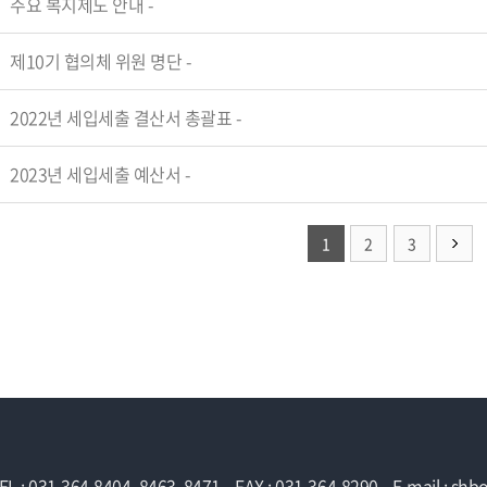
주요 복지제도 안내
-
제10기 협의체 위원 명단
-
2022년 세입세출 결산서 총괄표
-
2023년 세입세출 예산서
-
1
2
3
EL : 031-364-8404, 8463, 8471
FAX : 031-364-8290
E-mail : sh