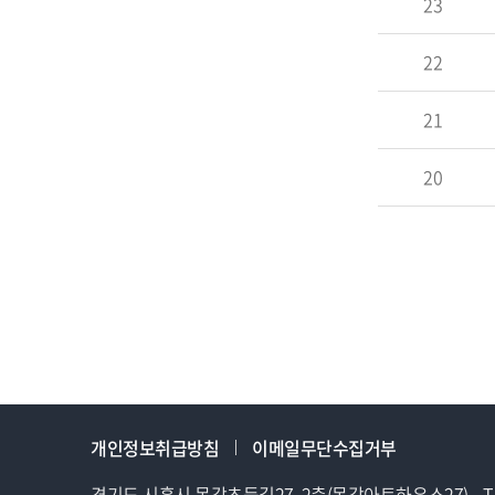
23
22
21
20
개인정보취급방침
이메일무단수집거부
경기도 시흥시 목감초등길27, 2층(목감아트하우스27)
T