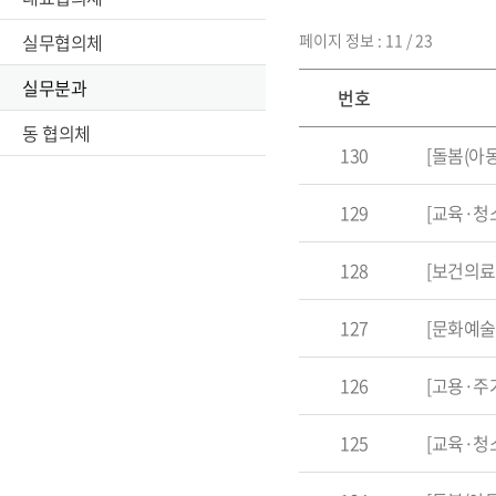
실무협의체
페이지 정보 : 11 / 23
실무분과
번호
동 협의체
130
[돌봄(아
129
[교육·청
128
[보건의료
127
[문화예술
126
[고용·주
125
[교육·청