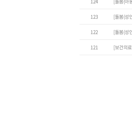
124
[돌봄(아
123
[돌봄(성
122
[돌봄(성
121
[보건의료