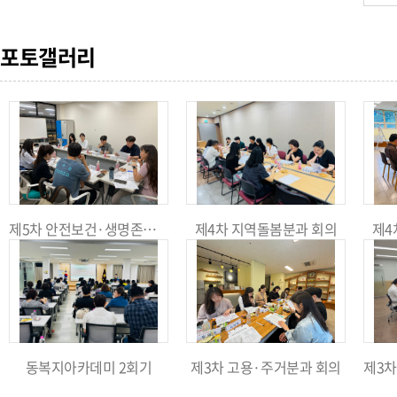
포토갤러리
제5차 안전보건·생명존중분과 회의
제4차 지역돌봄분과 회의
제4
동복지아카데미 2회기
제3차 고용·주거분과 회의